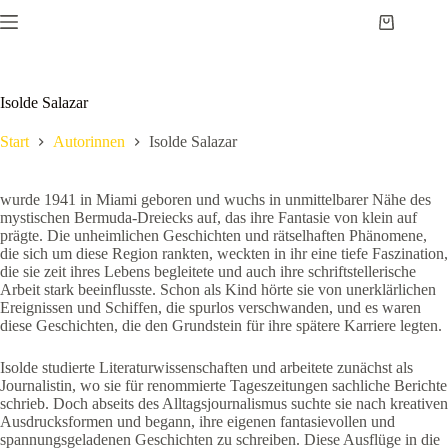
Zum
Inhalt
Warenkor
springen
Isolde Salazar
Start
Autorinnen
Isolde Salazar
wurde 1941 in Miami geboren und wuchs in unmittelbarer Nähe des
mystischen Bermuda-Dreiecks auf, das ihre Fantasie von klein auf
prägte. Die unheimlichen Geschichten und rätselhaften Phänomene,
die sich um diese Region rankten, weckten in ihr eine tiefe Faszination,
die sie zeit ihres Lebens begleitete und auch ihre schriftstellerische
Arbeit stark beeinflusste. Schon als Kind hörte sie von unerklärlichen
Ereignissen und Schiffen, die spurlos verschwanden, und es waren
diese Geschichten, die den Grundstein für ihre spätere Karriere legten.
Isolde studierte Literaturwissenschaften und arbeitete zunächst als
Journalistin, wo sie für renommierte Tageszeitungen sachliche Berichte
schrieb. Doch abseits des Alltagsjournalismus suchte sie nach kreativen
Ausdrucksformen und begann, ihre eigenen fantasievollen und
spannungsgeladenen Geschichten zu schreiben. Diese Ausflüge in die